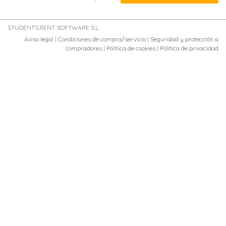
Fotos del baño B1
STUDENTS.RENT SOFTWARE S.L.
Aviso legal
|
Condiciones de compra/servicio
|
Seguridad y protección a
compradores
|
Política de cookies
|
Política de privacidad
Fotos del baño B2