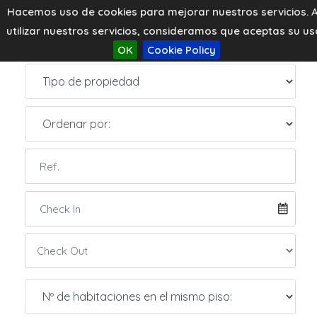
Hacemos uso de cookies para mejorar nuestros servicios. A
m
utilizar nuestros servicios, consideramos que aceptas su us
OK
Cookie Policy
m
m
m
m
500€
500€
600€
500€
500€
m
m
m