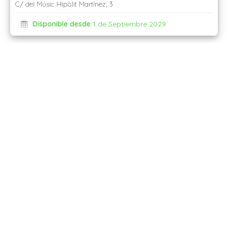
C/ del Músic Hipòlit Martínez, 3
Disponible desde
1 de Septiembre 2029
1.650
€/mes
Piso
Piso de 4 habitaciones en Benimaclet
C/ de l'Enginyer Vicent Pichó, 2
Disponible desde
1 de Julio 2027