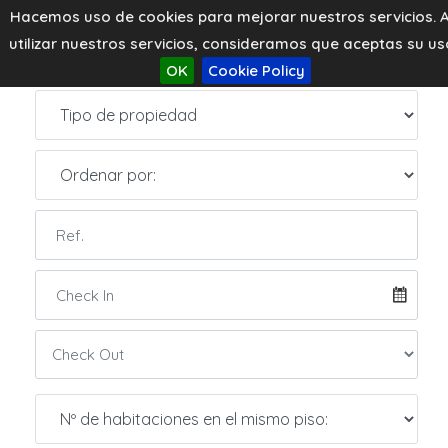
Hacemos uso de cookies para mejorar nuestros servicios. A
m
utilizar nuestros servicios, consideramos que aceptas su us
OK
Cookie Policy
m
m
m
m
500€
500€
600€
500€
500€
m
m
m