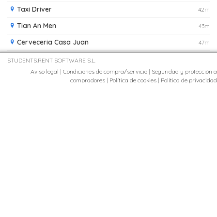
Taxi Driver
42m
Tian An Men
43m
Cerveceria Casa Juan
47m
cerveceria tames
48m
STUDENTS.RENT SOFTWARE S.L.
Aviso legal
|
Condiciones de compra/servicio
|
Seguridad y protección a
Cervecería Taxi-Driver
49m
compradores
|
Política de cookies
|
Política de privacidad
María Milagros Cerda - Bar Cafetería en Valencia
50m
Tiananmen
53m
El lápiz- papelería y fotocopias
55m
Grúas Pascual
55m
Támesis cervecería
57m
Restaurante chino Tian an men
58m
Mini MarketCorona
59m
Pasión turca
61m