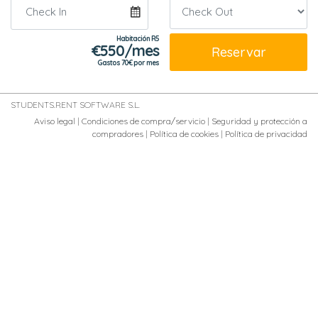
Habitación R5
€
550/mes
Reservar
Gastos 70€ por mes
STUDENTS.RENT SOFTWARE S.L.
Aviso legal
|
Condiciones de compra/servicio
|
Seguridad y protección a
compradores
|
Política de cookies
|
Política de privacidad
Fotos del baño B1