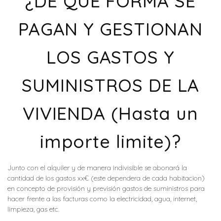
¿DE QUÉ FORMA SE
PAGAN Y GESTIONAN
LOS GASTOS Y
SUMINISTROS DE LA
VIVIENDA (Hasta un
importe limite)?
Junto con el alquiler y de manera indivisible se abonará la
cantidad de los gastos xx€ (este dependera de cada habitacion)
en concepto de provisión y previsión gastos de suministros para
hacer frente a las facturas como la electricidad, agua, internet,
limpieza, gas etc.