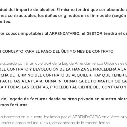
idad del importe de alquiler. El mismo tendrá que ser abonado a
nes contractuales, los daños originados en el inmueble (según 
entes.
 por causas imputables al ARRENDATARIO, el GESTOR tendrá el d
N CONCEPTO PARA EL PAGO DEL ÚLTIMO MES DE CONTRATO.
 de acuerdo con el artículo 36.4 de la Ley de Arrendamientos Urbanos es d
 DEL CONTRATO Y DEVOLUCIÓN DE LA FIANZA SE PROCEDERÁ A L
CHA DE TERMINO DEL CONTRATO DE ALQUILER. HAY QUE TENER 
 FACTURAS A LA PLATAFORMA INFORMATICA DE FORMA PERIODICA 
ICAR TODAS LAS CUENTAS, PROCEDER AL CIERRE DEL CONTRATO Y
 de llegada de facturas desde su área privada en nuestra plat
imas facturas.
cia bancaria en la cuenta facilitada por el ARRENDATARIO en el área pr
 serán a cargo del inquilino y descontadas de la misma fianza.