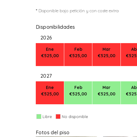
*
Disponible bajo petición y con coste extra
Disponibilidades
2026
Ene
Feb
Mar
Ab
€525,00
€525,00
€525,00
€525
2027
Ene
Feb
Mar
Ab
€525,00
€525,00
€525,00
€525
Libre
No disponible
Fotos del piso