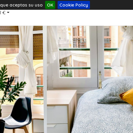
s que aceptas su uso
OK
Cookie Policy
R €