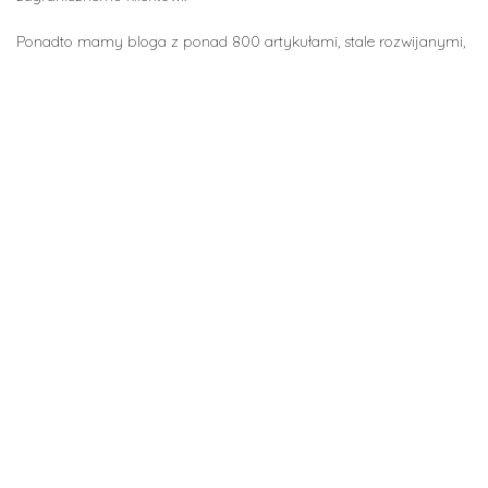
Ponadto mamy bloga z ponad 800 artykułami, stale rozwijanymi,
przydatnymi dla najemcy, aby mógł się zorientować i jak najlepiej
wykorzystać swoje nowe miasto.
W ten sposób Student.Rent jest pozycjonowany jako bardzo
pozytywna szansa dla wszystkich, ponieważ pozwala ograniczyć
błędy i straty ekonomiczne dzięki zautomatyzowanym procesom
oraz zarządzać dużą liczbą domów i najemców przy bardzo
niewielkich zasobach.
RY-SA
Volver