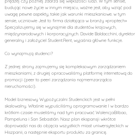
prędzej czy później zdarza się większości ludzi. W tym sensie,
budując nowe życie w innym miejscu, ważne jest, aby wziąć pod
uwagę pewne aspekty, takie jak warunki mieszkaniowe. w tym
sensie, uczniowie Jest to firma działająca w branży »proptech»
Specjalizujemy się w wynajmie dla studentów krajowych,
międzynarodowych i korporacyjnych. Davide Baldacchini, dyrektor
generalny i założyciel Student.Rent, wyjaśnia główne funkcje.
Co wynajmują studenci?
Z jednej strony zajmujemy się kompleksowym zarządzaniem
mieszkaniami, z drugiej opracowaliśmy platformę internetową do
promocji (peer to peeri zarządzania najmemzarządca
nieruchomości).
Model biznesowy Wypożyczalni Studenckich jest w pełni
skalowalny. Właśnie wypuściliśmy oprogramowanie I w bardzo
krótkim czasie musieliśmy nad tym pracować WalencjaBilbao,
Pampeluna i San Sebastián. Nasz plan ekspansji wkrótce
doprowadzi nas do objęcia wszystkich miast uniwersyteckich w
Hiszpanii, a następnie eksportu produktu za granicę.