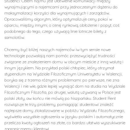
Studenci: Celem najmu jest ułatwienie komunikacji między
wynajmującymi a najemcami przy jednoczesnym dążeniu do
maksymalizacji korzyści dla wynajmujących i zarządców.
Opracowaliśmy algorytm, który optymalizuje ceny pokoi w
oparciu, między innymi, o cenę rynkową, obłożenie i popyt, coś
podobnego do tego, czego używają linie lotnicze bilety z
samolotów.
Chcemy być bliżej naszych najemców iw tym sensie nowe
technologie pozwalają nam pomóc przezwyciężyć trudności
związane ze znalezieniem domu w obcym mieście z inną walutą i
innym językiem. Na przykład polski chłopiec, który otrzymał
stypendium na Wydziale Filozoficznym Uniwersytetu w Walencji,
boryka się z trzema różnymi problemami: po pierwsze, nie zna
Walencji i nie wie, gdzie lepiej wynająć dom na studia na Wydziale
Filozoficznym Filozofia, po drugie, walutą używaną w Polsce jest
polski złoty, aw końcu nie mówią po hiszpańsku. Student Rent
rozwiązuje te trzy problemy, pomagając studentowi znaleźć
najlepsze domy zlokalizowane w pobliżu Wydziału Filozoficznego,
wyświetla wszystkie ogłoszenia w języku polskim i automatycznie
przelicza kwoty ogłoszeń na złote, co bardzo ułatwia wyszukiwanie
zagranicznemu klientowi.