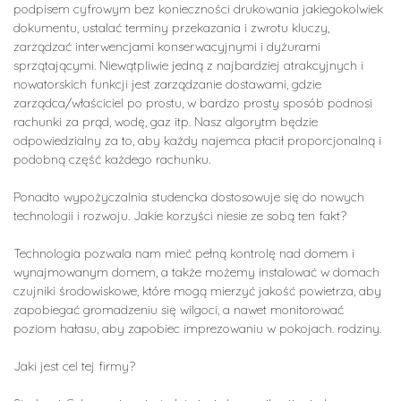
podpisem cyfrowym bez konieczności drukowania jakiegokolwiek
dokumentu, ustalać terminy przekazania i zwrotu kluczy,
zarządzać interwencjami konserwacyjnymi i dyżurami
sprzątającymi. Niewątpliwie jedną z najbardziej atrakcyjnych i
nowatorskich funkcji jest zarządzanie dostawami, gdzie
zarządca/właściciel po prostu, w bardzo prosty sposób podnosi
rachunki za prąd, wodę, gaz itp. Nasz algorytm będzie
odpowiedzialny za to, aby każdy najemca płacił proporcjonalną i
podobną część każdego rachunku.
Ponadto wypożyczalnia studencka dostosowuje się do nowych
technologii i rozwoju. Jakie korzyści niesie ze sobą ten fakt?
Technologia pozwala nam mieć pełną kontrolę nad domem i
wynajmowanym domem, a także możemy instalować w domach
czujniki środowiskowe, które mogą mierzyć jakość powietrza, aby
zapobiegać gromadzeniu się wilgoci, a nawet monitorować
poziom hałasu, aby zapobiec imprezowaniu w pokojach. rodziny.
Jaki jest cel tej firmy?