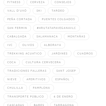
FITNESS
CERVEZA
CONSEJOS
VALL D'UXÓ
SKI
TARDEO
PEÑA CORTADA
PUENTES COLGADOS
SAN FERMIN
#4RUTATAPAVEGANAVLC
CABALGADA
SALAMANACA
MONTAÑAS
IVC
OLIVOS
ALBORAYA
TREKKING ACUATICO
JARDINES
CUADROS
COCA
CULTURA CERVECERA
TRADICIONES FALLERAS
SANT JOSEP
NIEVE
APERITIVOS
ESPAÑOL
CHULILLA
PAMPLONA
TRANSPORTE PÚBLICO
6 DE ENERO
CASCADAS
BARES
TARRAGONA