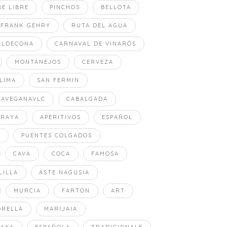
RE LIBRE
PINCHOS
BELLOTA
FRANK GEHRY
RUTA DEL AGUA
LLDECONA
CARNAVAL DE VINARÒS
MONTANEJOS
CERVEZA
LIMA
SAN FERMIN
PAVEGANAVLC
CABALGADA
ORAYA
APERITIVOS
ESPAÑOL
A
PUENTES COLGADOS
CAVA
COCA
FAMOSA
LILLA
ASTE NAGUSIA
MURCIA
FARTON
ART
ORELLA
MARIJAIA