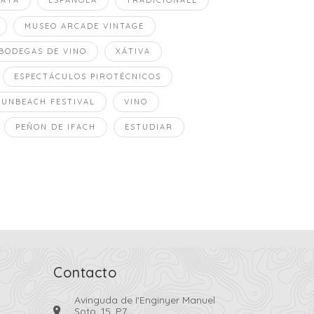
LAYA
ESPAÑOLA
TRADICIONALE
MUSEO ARCADE VINTAGE
BODEGAS DE VINO
XÁTIVA
ESPECTÁCULOS PIROTÉCNICOS
SUNBEACH FESTIVAL
VINO
PEÑON DE IFACH
ESTUDIAR
Contacto
Avinguda de I'Enginyer Manuel
Soto, 15, P7