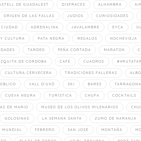
ASTELL DE GUADALEST
DISFRACES
ALHAMBRA
AI
ORIGEN DE LAS FALLAS
JUDIOS
CURIOSIDADES
 CIUDAD
ADRENALINA
JAVALAMBRE
EYCA
U
 Y CULTURA
PATA NEGRA
REGALOS
NOCHEVIEJA
UDADES
TARDEO
PEÑA CORTADA
MARATON
C
EZQUITA DE CORDOBA
CAFE
CUADROS
#4RUTATA
CULTURA CERVECERA
TRADICIONES FALLERAS
ALB
ÚBLICO
VALL D'UXÓ
SKI
BARES
TARRAGON
CUEVA NEGRA
TURÍSTICA
CHUFA
COCKTAILS
AS DE MARIO
MUSEO DE LOS OLIVOS MILENARIOS
CHU
GOLOSINAS
LA SEMANA SANTA
ZUMO DE NARANJA
 MUNDIAL
FEBRERO
SAN JOSÉ
MONTAÑA
M