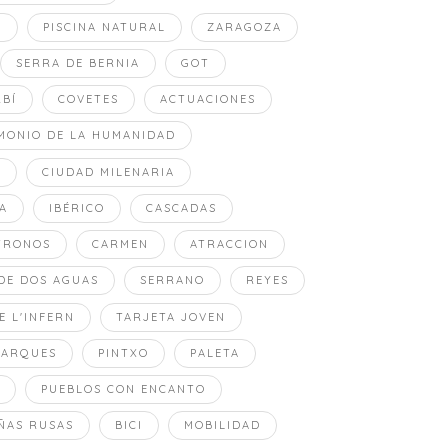
A
PISCINA NATURAL
ZARAGOZA
SERRA DE BERNIA
GOT
RBÍ
COVETES
ACTUACIONES
MONIO DE LA HUMANIDAD
O
CIUDAD MILENARIA
A
IBÉRICO
CASCADAS
TRONOS
CARMEN
ATRACCION
DE DOS AGUAS
SERRANO
REYES
E L'INFERN
TARJETA JOVEN
PARQUES
PINTXO
PALETA
PUEBLOS CON ENCANTO
ÑAS RUSAS
BICI
MOBILIDAD