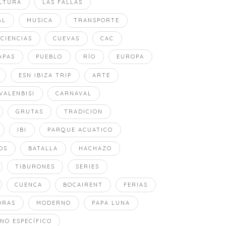
LTURA
LAS FALLAS
AL
MUSICA
TRANSPORTE
 CIENCIAS
CUEVAS
CAC
APAS
PUEBLO
RÍO
EUROPA
ESN IBIZA TRIP
ARTE
VALENBISI
CARNAVAL
GRUTAS
TRADICION
IBI
PARQUE ACUATICO
OS
BATALLA
HACHAZO
TIBURONES
SERIES
CUENCA
BOCAIRENT
FERIAS
ORAS
MODERNO
PAPA LUNA
NO ESPECÍFICO