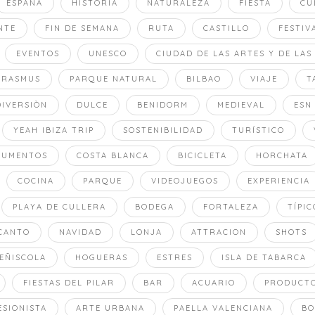
ESPAÑA
HISTORIA
NATURALEZA
FIESTA
CU
NTE
FIN DE SEMANA
RUTA
CASTILLO
FESTIV
EVENTOS
UNESCO
CIUDAD DE LAS ARTES Y DE LAS
ERASMUS
PARQUE NATURAL
BILBAO
VIAJE
T
DIVERSIÒN
DULCE
BENIDORM
MEDIEVAL
ESN
YEAH IBIZA TRIP
SOSTENIBILIDAD
TURÍSTICO
NUMENTOS
COSTA BLANCA
BICICLETA
HORCHATA
COCINA
PARQUE
VIDEOJUEGOS
EXPERIENCIA
PLAYA DE CULLERA
BODEGA
FORTALEZA
TÍPIC
CANTO
NAVIDAD
LONJA
ATTRACION
SHOTS
EÑISCOLA
HOGUERAS
ESTRES
ISLA DE TABARCA
FIESTAS DEL PILAR
BAR
ACUARIO
PRODUCT
ESIONISTA
ARTE URBANA
PAELLA VALENCIANA
BO