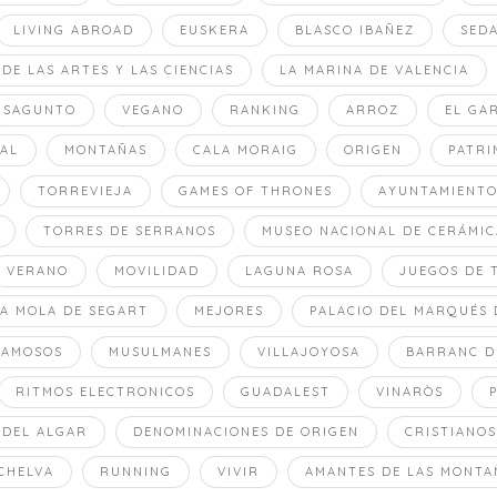
LIVING ABROAD
EUSKERA
BLASCO IBAÑEZ
SED
 DE LAS ARTES Y LAS CIENCIAS
LA MARINA DE VALENCIA
SAGUNTO
VEGANO
RANKING
ARROZ
EL GA
AL
MONTAÑAS
CALA MORAIG
ORIGEN
PATRI
TORREVIEJA
GAMES OF THRONES
AYUNTAMIENT
TORRES DE SERRANOS
MUSEO NACIONAL DE CERÁMIC
VERANO
MOVILIDAD
LAGUNA ROSA
JUEGOS DE 
LA MOLA DE SEGART
MEJORES
PALACIO DEL MARQUÉS 
FAMOSOS
MUSULMANES
VILLAJOYOSA
BARRANC D
RITMOS ELECTRONICOS
GUADALEST
VINARÒS
 DEL ALGAR
DENOMINACIONES DE ORIGEN
CRISTIANOS
CHELVA
RUNNING
VIVIR
AMANTES DE LAS MONTA