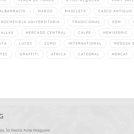
ATO
PLAZA DE TOROS
UTIEL-REQUENA
PORT SAP
ALBARRACÍN
MARZO
MASCLETÀ
CASCO ANTIGUO
NOCHEVIEJA UNIVERSITARIA
TRADICIONAL
EDM
ALLAS
MERCADO CENTRAL
CALPE
HEMISFERIC
AYA
LUCES
ZUMO
INTERNATIONAL
MEDUSA 
TES
GRAFFITI
AFRICA
CATEDRAL
MERCAT
G
ao, la fiesta Aste Nagusia